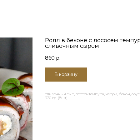
Ролл в беконе с лососем темпу
сливочным сыром
860
р.
В корзину
сливочный сыр, лосось темпура, черри, бекон, соус
370 гр. (8шт)