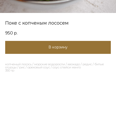
Поке с копченым лососем
950
р.
В корзину
копченый лосось / морские водоросли / авокадо / редис / битые
огурцы / рис / ореховый соус / соус спайси манго
350 гр